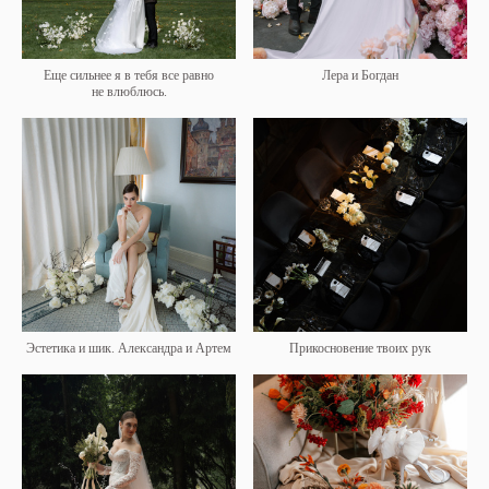
Еще сильнее я в тебя все равно
Лера и Богдан
не влюблюсь.
Эстетика и шик. Александра и Артем
Прикосновение твоих рук