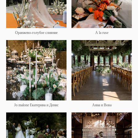
Оранжево-голубое слияние
A la ruse
Jo malone Екатерина и Денис
Анна и Вова